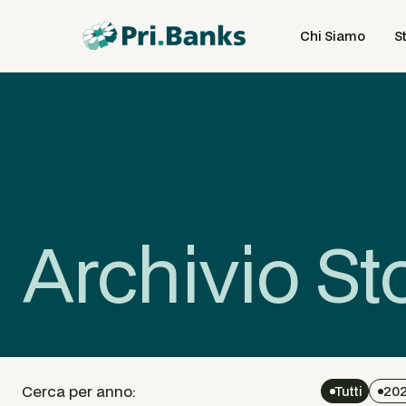
Chi Siamo
S
Archivio St
Cerca per anno:
Tutti
202