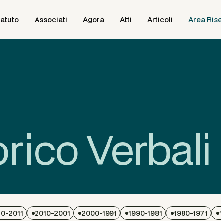
tatuto
Associati
Agorà
Atti
Articoli
Area Ris
orico Verbali
0-2011
2010-2001
2000-1991
1990-1981
1980-1971